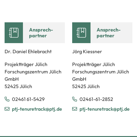
An­sprech­
An­sprech­
part­ner
part­ner
Dr. Da­ni­el Eh­le­bracht
Jörg Kiess­ner
Pro­jekt­trä­ger Jü­lich
Pro­jekt­trä­ger Jü­lich
For­schungs­zen­trum Jü­lich
For­schungs­zen­trum Jü­lich
GmbH
GmbH
52425 Jü­lich
52425 Jü­lich
02461 61-​5429
02461-​61-2852
ptj-​tenuretrack@ptj.de
ptj-​tenuretrack@ptj.de