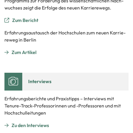
Programms zur För­de­rung des wis­sen­schaft­li­chen Nach­
wuch­ses zeigt die Er­fol­ge des neuen Kar­rie­re­wegs.
Zum Be­richt
Er­fah­rungs­aus­tausch der Hoch­schu­len zum neuen Kar­rie­
re­weg in Ber­lin
Zum Ar­ti­kel
In­ter­views
Er­fah­rungs­be­rich­te und Pra­xis­tipps – In­ter­views mit
Tenure-​Track-Professorinnen und -​Professoren und mit
Hoch­schul­lei­tun­gen
Zu den In­ter­views