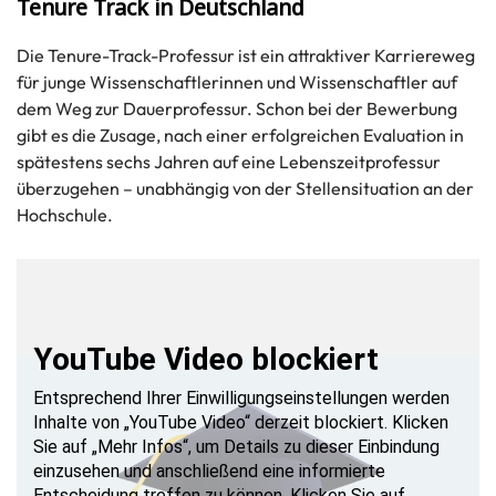
Ten­ure Track in Deutsch­land
Die Tenure-​Track-Professur ist ein at­trak­ti­ver Kar­rie­re­weg
für junge Wis­sen­schaft­le­rin­nen und Wis­sen­schaft­ler auf
dem Weg zur Dau­er­pro­fes­sur. Schon bei der Be­wer­bung
gibt es die Zu­sa­ge, nach einer er­folg­rei­chen Eva­lua­ti­on in
spä­tes­tens sechs Jah­ren auf eine Le­bens­zeit­pro­fes­sur
über­zu­ge­hen – un­ab­hän­gig von der Stel­len­si­tua­ti­on an der
Hoch­schu­le.